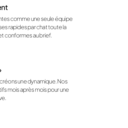
ent
yantes comme une seule équipe
es rapides par chat toute la
et conformes au brief.
»
ous créons une dynamique. Nos
ifs mois après mois pour une
ve.