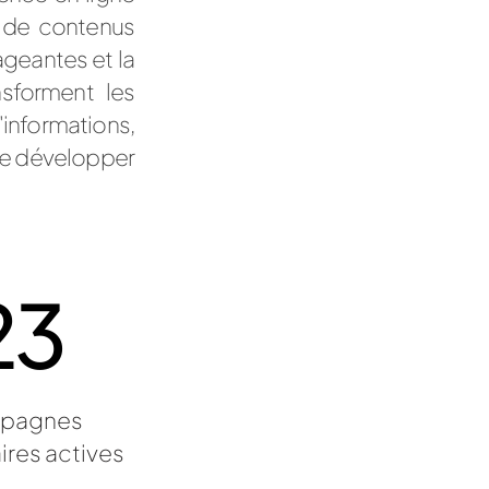
n de contenus
ageantes et la
nsforment les
'informations,
 se développer
23
pagnes
ires
actives