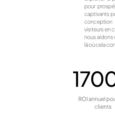
pour prospé
captivants p
conception 
visiteurs en 
nous aidons v
là où cela co
170
ROI annuel po
clients