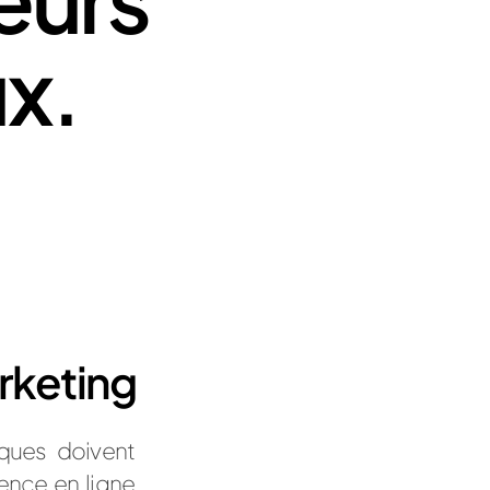
x.
rketing
ques doivent
ence en ligne