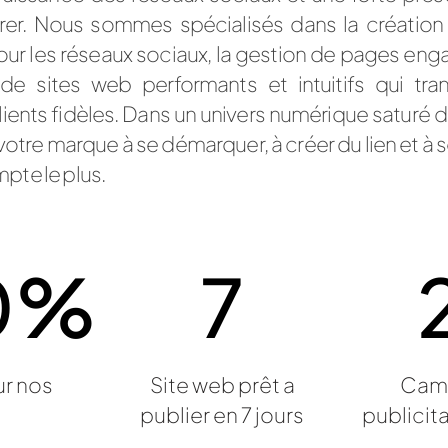
rer. Nous sommes spécialisés dans la créatio
our les réseaux sociaux, la gestion de pages eng
de sites web performants et intuitifs qui tra
clients fidèles. Dans un univers numérique saturé d
otre marque à se démarquer, à créer du lien et à
mpte le plus.
0
%
7
ur nos
Site web prêt a
Cam
publier en 7 jours
publicita