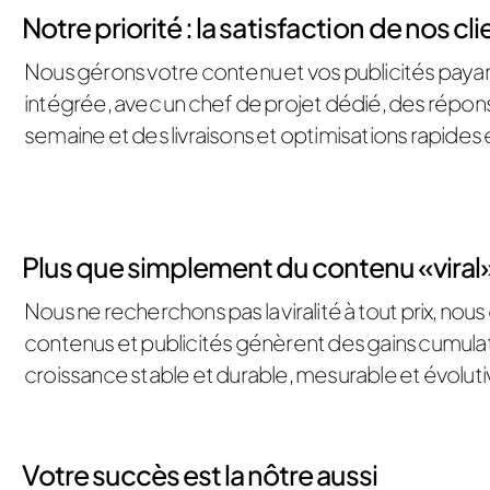
Notre priorité : la
satisfaction
de nos cli
Nous gérons votre contenu et vos publicités pa
intégrée, avec un chef de projet dédié, des répons
semaine et des livraisons et optimisations rapides 
Plus que simplement du contenu «viral
Nous ne recherchons pas la viralité à tout prix, n
contenus et publicités génèrent des gains cumulat
croissance stable et durable, mesurable et évoluti
Votre succès est la nôtre aussi