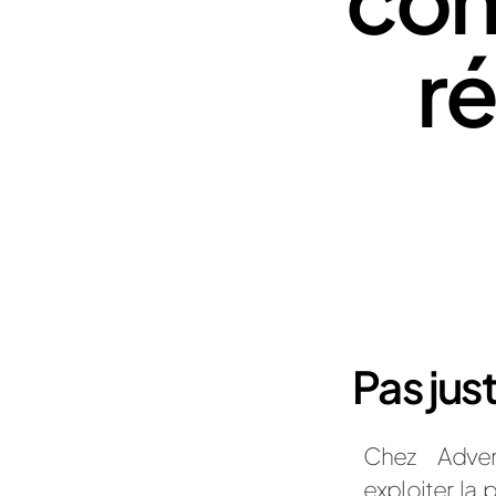
r
Pas jus
Chez Adverb
exploiter la