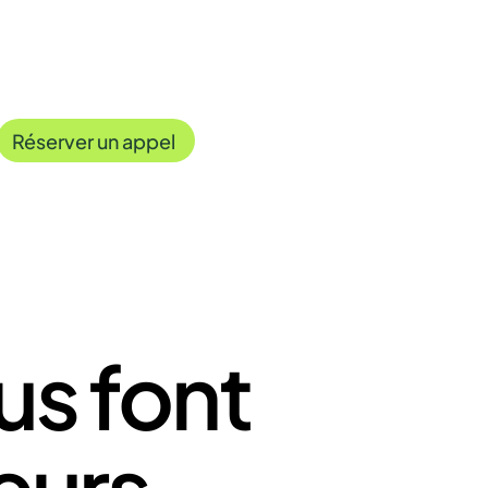
Réserver un appel
us font
eurs