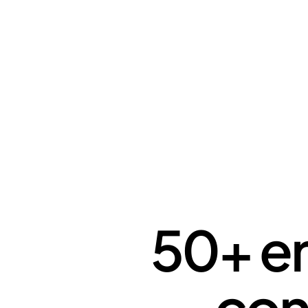
50+ en
con